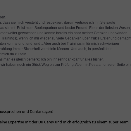
den.
dass sie mich versteht und respektiert, darum vertraue ich ihr. Sie sagte
das stimmt. Er ist mein Seelenpartner und bester Freund. Eines der liebsten Wesen,
 immer weiter gewachsen und konnte bereits ein paar meiner Grenzen überwinden.
r Trainings), wenn ich mir wieder zu viele Gedanken über Yūkis Erziehung gemach
uten konnte und, und, und... Aber auch bei Trainings in für mich schwierigen
strahlung immer Sicherheit vermitteln können. Und auch, in persönlichen
r mich da zu sein.
as man es gleich bemerkt. Ich bin ihr sehr dankbar für alles bisher.
t, wir haben noch ein Stück Weg bis zur Prüfung. Aber mit Petra an unserer Seite bin
b aussprechen und Danke sagen!
eine Expertise mit der Du Carey und mich erfolgreich zu einem super Team