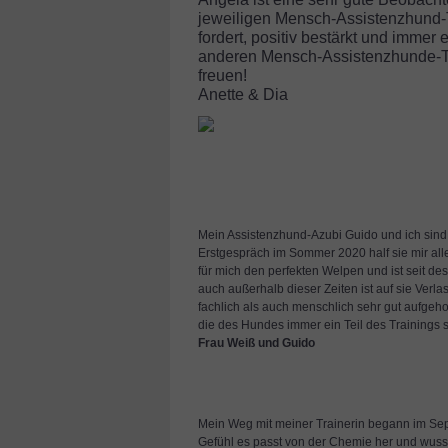
jeweiligen Mensch-Assistenzhund-Te
fordert, positiv bestärkt und imme
anderen Mensch-Assistenzhunde-Tea
freuen!
Anette & Dia
Mein Assistenzhund-Azubi Guido und ich sind 
Erstgespräch im Sommer 2020 half sie mir alle
für mich den perfekten Welpen und ist seit d
auch außerhalb dieser Zeiten ist auf sie Verla
fachlich als auch menschlich sehr gut aufgeho
die des Hundes immer ein Teil des Trainings s
Frau Weiß und Guido
Mein Weg mit meiner Trainerin begann im Septe
Gefühl es passt von der Chemie her und wusste