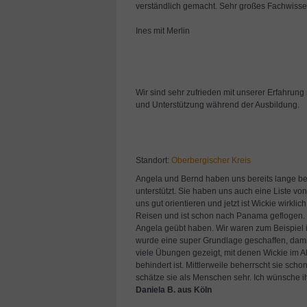
verständlich gemacht. Sehr großes Fachwisse
Ines mit Merlin
Wir sind sehr zufrieden mit unserer Erfahrung
und Unterstützung während der Ausbildu
Standort:
Oberbergischer Kreis
Angela und Bernd haben uns bereits lange be
unterstützt. Sie haben uns auch eine Liste vo
uns gut orientieren und jetzt ist Wickie wirkli
Reisen und ist schon nach Panama geflogen. We
Angela geübt haben. Wir waren zum Beispiel 
wurde eine super Grundlage geschaffen, damit
viele Übungen gezeigt, mit denen Wickie im Al
behindert ist. Mittlerweile beherrscht sie s
schätze sie als Menschen sehr. Ich wünsche i
Daniela B. aus Köln