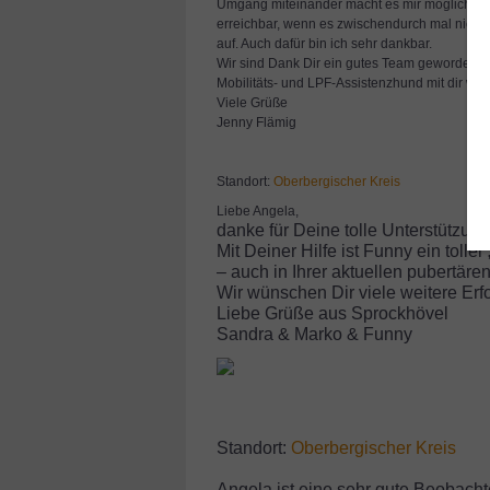
Umgang miteinander macht es mir möglich Fort
erreichbar, wenn es zwischendurch mal nicht 
auf. Auch dafür bin ich sehr dankbar.
Wir sind Dank Dir ein gutes Team geworden, h
Mobilitäts- und LPF-Assistenzhund mit dir wei
Viele Grüße
Jenny Flämig
Standort:
Oberbergischer Kreis
Liebe Angela,
danke für Deine tolle Unterstützung,
Mit Deiner Hilfe ist Funny ein tolle
– auch in Ihrer aktuellen pubertäre
Wir wünschen Dir viele weitere Er
Liebe Grüße aus Sprockhövel
Sandra & Marko & Funny
Standort:
Oberbergischer Kreis
Angela ist eine sehr gute Beobachte