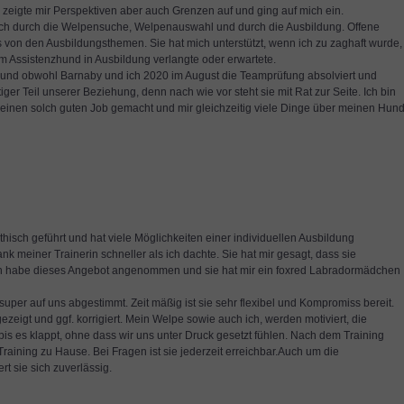
, zeigte mir Perspektiven aber auch Grenzen auf und ging auf mich ein.
ich durch die Welpensuche, Welpenauswahl und durch die Ausbildung. Offene
von den Ausbildungsthemen. Sie hat mich unterstützt, wenn ich zu zaghaft wurde,
m Assistenzhund in Ausbildung verlangte oder erwartete.
t und obwohl Barnaby und ich 2020 im August die Teamprüfung absolviert und
ger Teil unserer Beziehung, denn nach wie vor steht sie mit Rat zur Seite. Ich bin
e einen solch guten Job gemacht und mir gleichzeitig viele Dinge über meinen Hund
hisch geführt und hat viele Möglichkeiten einer individuellen Ausbildung
meiner Trainerin schneller als ich dachte. Sie hat mir gesagt, dass sie
Ich habe dieses Angebot angenommen und sie hat mir ein foxred Labradormädchen
uper auf uns abgestimmt. Zeit mäßig ist sie sehr flexibel und Kompromiss bereit.
zeigt und ggf. korrigiert. Mein Welpe sowie auch ich, werden motiviert, die
s es klappt, ohne dass wir uns unter Druck gesetzt fühlen. Nach dem Training
aining zu Hause. Bei Fragen ist sie jederzeit erreichbar.Auch um die
 sie sich zuverlässig.