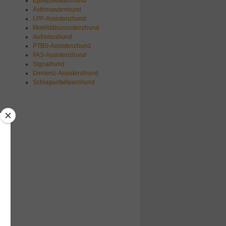
Epilepsiewarnhund
Asthmawarnhund
LPF-Assistenzhund
Mobilitätsassistenzhund
Autismushund
PTBS-Assistenzhund
FAS-Assistenzhund
Signalhund
Demenz-Assistenzhund
Schlaganfallwarnhund