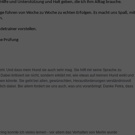
 Hilfe und Unterstützung und Halt geben, die ich ihm Alltag brauche.
hläge führen von Woche zu Woche zu echten Erfolgen. Es macht uns Spaß, mi
n.
detrainer vorstellen.
che Prüfung
eht. Und dass mein Hund sie auch sehr mag. Sie hilft mir seine Sprache zu
Dabei kritisiert sie nicht, sondern erklärt mir, wie etwas auf meinen Hund wirkt und
men könnte. Sie geht bei allen, gewünschten, Herausforderungen verständnisvoll
lich dabei. Bei allem fordert sie uns auch, was uns voranbringt. Danke Petra, dass
ning konnte ich vieles lernen - vor allem das Verhalten von Merlin wurde