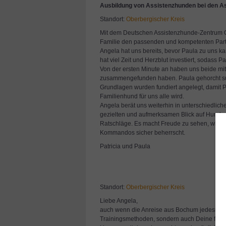
Ausbildung von Assistenzhunden bei den As
Standort:
Oberbergischer Kreis
Mit dem Deutschen Assistenzhunde-Zentrum O
Familie den passenden und kompetenten Part
Angela hat uns bereits, bevor Paula zu uns k
hat viel Zeit und Herzblut investiert, sodass P
Von der ersten Minute an haben uns beide mit
zusammengefunden haben. Paula gehorcht super
Grundlagen wurden fundiert angelegt, damit P
Familienhund für uns alle wird.
Angela berät uns weiterhin in unterschiedliche
gezielten und aufmerksamen Blick auf Hund un
Ratschläge. Es macht Freude zu sehen, wie wi
Kommandos sicher beherrscht.
Patricia und Paula
Standort:
Oberbergischer Kreis
Liebe Angela,
auch wenn die Anreise aus Bochum jedesmal 1
Trainingsmethoden, sondern auch Deine fach