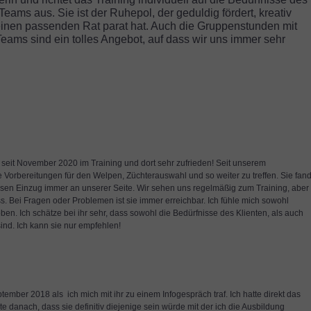
ams aus. Sie ist der Ruhepol, der geduldig fördert, kreativ
r einen passenden Rat parat hat. Auch die Gruppenstunden mit
ms sind ein tolles Angebot, auf dass wir uns immer sehr
seit November 2020 im Training und dort sehr zufrieden! Seit unserem
 Vorbereitungen für den Welpen, Züchterauswahl und so weiter zu treffen. Sie fan
essen Einzug immer an unserer Seite. Wir sehen uns regelmäßig zum Training, aber
ss. Bei Fragen oder Problemen ist sie immer erreichbar. Ich fühle mich sowohl
ben. Ich schätze bei ihr sehr, dass sowohl die Bedürfnisse des Klienten, als auch
ind. Ich kann sie nur empfehlen!
mber 2018 als ich mich mit ihr zu einem Infogespräch traf. Ich hatte direkt das
 danach, dass sie definitiv diejenige sein würde mit der ich die Ausbildung