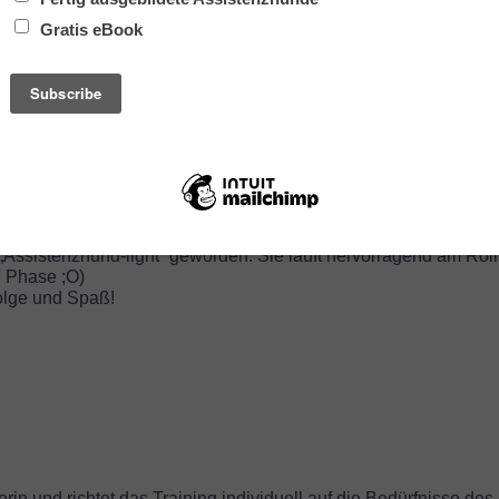
schritte zu machen in der Ausbildung meiner Ivory! Du bist immer telefonisch
klappt ihr etwas neues beizubringen und zeigst mir dann alternative Wege zum Ziel
aben viel (dazu) gelernt, und fühlen uns gerüstet den Weg bis zur Prüfung zum
ter zu gehen.
 Flexibilität, Motivation und Geduld!!!
r „Assistenzhund-light“ geworden. Sie läuft hervorragend am Roll
n Phase ;O)
folge und Spaß!
rin und richtet das Training individuell auf die Bedürfnisse des