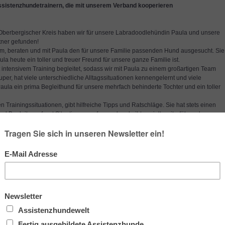
sistenzhundetrainern, die mit unserem Verband kooperieren
berbergischer Kreis haben wir für unsere Labradoodlehündin Paula und unsere
ner gefunden!
am, beraten und mit Paula den für unsere Familie passenden Hund ausgesucht. Sie
aula heute ein toller und treuer Freund für unsere ganze Familie ist.
 intensivem Training begleitet, sodass wir mit Paula zu einem großartigen Team
, hat viele unterschiedliche Alltagssituationen kennengelernt und viele
aula ein prima Begleithund für unsere mehrfach behinderte Tochter und ein toller
n Trainingssituationen, gibt hilfreiche Tipps und Ratschläge. Sie hat stets einen
d Begleiter, erfasst Situationen umfassend und gibt gezielt weiterführende
r im täglichen Training Angelas Tipps umsetzen können und Paula bereits viele
,5 h bedeutet kommen wir immer gern zum Training. Nicht nur die
liche Kompetenz in zahlreichen Belangen rund um den Hund, und der offene