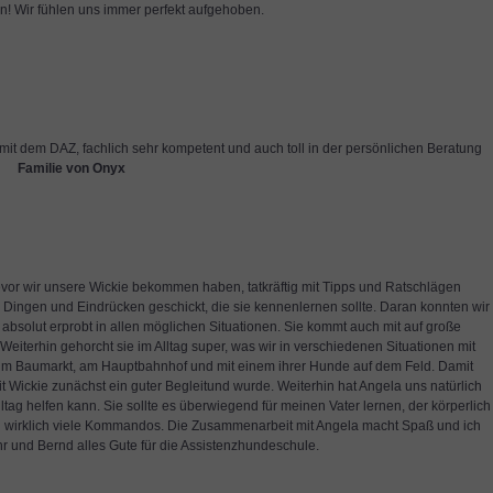
n! Wir fühlen uns immer perfekt aufgehoben.
 mit dem DAZ, fachlich sehr kompetent und auch toll in der persönlichen Beratung
ng.
Familie von Onyx
vor wir unsere Wickie bekommen haben, tatkräftig mit Tipps und Ratschlägen
n Dingen und Eindrücken geschickt, die sie kennenlernen sollte. Daran konnten wir
ch absolut erprobt in allen möglichen Situationen. Sie kommt auch mit auf große
iterhin gehorcht sie im Alltag super, was wir in verschiedenen Situationen mit
im Baumarkt, am Hauptbahnhof und mit einem ihrer Hunde auf dem Feld. Damit
 Wickie zunächst ein guter Begleitund wurde. Weiterhin hat Angela uns natürlich
ltag helfen kann. Sie sollte es überwiegend für meinen Vater lernen, der körperlich
chon wirklich viele Kommandos. Die Zusammenarbeit mit Angela macht Spaß und ich
hr und Bernd alles Gute für die Assistenzhundeschule.