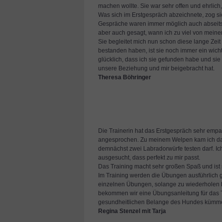
machen wollte. Sie war sehr offen und ehrlich
Was sich im Erstgespräch abzeichnete, zog s
Gespräche waren immer möglich auch abseits 
aber auch gesagt, wann ich zu viel von meine
Sie begleitet mich nun schon diese lange Zei
bestanden haben, ist sie noch immer ein wichti
glücklich, dass ich sie gefunden habe und si
unsere Beziehung und mir beigebracht hat.
Theresa Böhringer
Die Trainerin hat das Erstgespräch sehr empat
angesprochen. Zu meinem Welpen kam ich dank 
demnächst zwei Labradorwürfe testen darf. 
ausgesucht, dass perfekt zu mir passt.
Das Training macht sehr großen Spaß und ist s
Im Training werden die Übungen ausführlich ge
einzelnen Übungen, solange zu wiederholen bi
bekommen wir eine Übungsanleitung für das Tr
gesundheitlichen Belange des Hundes kümmert
Regina Stenzel mit Tarja