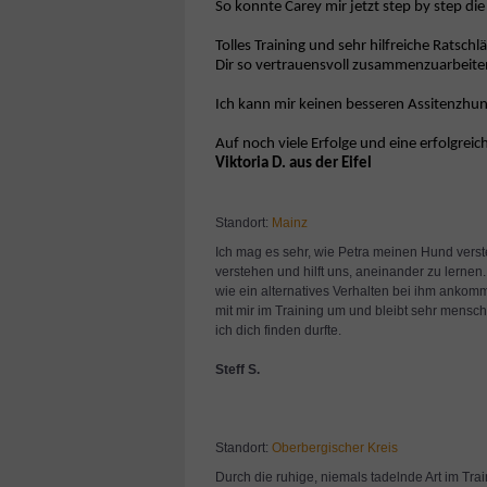
So konnte Carey mir jetzt step by step die
Tolles Training und sehr hilfreiche Ratsc
Dir so vertrauensvoll zusammenzuarbeite
Ich kann mir keinen besseren Assitenzhun
Auf noch viele Erfolge und eine erfolgrei
Viktoria D. aus der Eifel
Standort:
Mainz
Ich mag es sehr, wie Petra meinen Hund verst
verstehen und hilft uns, aneinander zu lernen. 
wie ein alternatives Verhalten bei ihm ankom
mit mir im Training um und bleibt sehr mensch
ich dich finden durfte.
Steff S.
Standort:
Oberbergischer Kreis
Durch die ruhige, niemals tadelnde Art im Trai