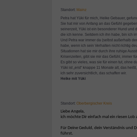
Standort:
Mainz
Petra hat Yūki für mich, Heike Gebauer, gefun
Sie hat mir von Anfang an das Gefühl gegeben, 
seinerzeit, Yūki ist ein besonderer Hund und 
die ich kenne. Seitdem ich ihn habe, bin ich
Und Petra war immer da (selbst außerhalb de
habe, wenn ich sein Verhalten nicht richtig de
Situationen hat sie mir durch ihre ruhige Aus
Krisenzeiten, gibt sie mir das Gefühl, immer fü
Es gibt so vieles, was sie für einen tut, ohne d
Yūki ist „erst“ knappe 11 Monate alt, das heiß
ich sehr zuversichtlich, das schaffen wir.
Heike mit Yüki
Standort:
Oberbergischer Kreis
Liebe Angela,
ich möchte Dir einfach mal ein riesen Lo
Für Deine Geduld, dein Verständnis und D
führst.