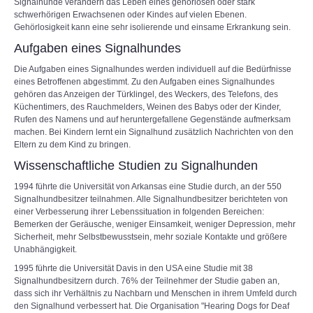
Signalhunde verändern das Leben eines gehörlosen oder stark
schwerhörigen Erwachsenen oder Kindes auf vielen Ebenen.
Gehörlosigkeit kann eine sehr isolierende und einsame Erkrankung sein.
Aufgaben eines Signalhundes
Die Aufgaben eines Signalhundes werden individuell auf die Bedürfnisse
eines Betroffenen abgestimmt. Zu den Aufgaben eines Signalhundes
gehören das Anzeigen der Türklingel, des Weckers, des Telefons, des
Küchentimers, des Rauchmelders, Weinen des Babys oder der Kinder,
Rufen des Namens und auf heruntergefallene Gegenstände aufmerksam
machen. Bei Kindern lernt ein Signalhund zusätzlich Nachrichten von den
Eltern zu dem Kind zu bringen.
Wissenschaftliche Studien zu Signalhunden
1994 führte die Universität von Arkansas eine Studie durch, an der 550
Signalhundbesitzer teilnahmen. Alle Signalhundbesitzer berichteten von
einer Verbesserung ihrer Lebenssituation in folgenden Bereichen:
Bemerken der Geräusche, weniger Einsamkeit, weniger Depression, mehr
Sicherheit, mehr Selbstbewusstsein, mehr soziale Kontakte und größere
Unabhängigkeit.
1995 führte die Universität Davis in den USA eine Studie mit 38
Signalhundbesitzern durch. 76% der Teilnehmer der Studie gaben an,
dass sich ihr Verhältnis zu Nachbarn und Menschen in ihrem Umfeld durch
den Signalhund verbessert hat. Die Organisation "Hearing Dogs for Deaf