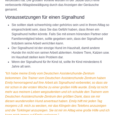
verbessert hat. Die größten Vorteile wurden in der Studie durch eine
verbesserte Alltagsbewältigung durch das Anzeigen der Geräusche
genannt.
Voraussetzungen für einen Signalhund
Sie sollten stark schwerhörig oder gehörlos sein und in Ihrem Alltag so
eingeschränkt sein, dass Sie das Gefühl haben, dass Ihnen ein
Signalhund helfen könnte. Falls Sie mit einem hörenden Partner oder
Familienmitglied leben, sollte gegeben sein, dass der Signalhund
trotzdem seine Arbeit verrichten kann.
Der Signalhund ist der einzige Hund im Haushalt, damit andere
Hunde ihn nicht von seiner Arbeit ablenken. Andere Tiere, Katzen usw.
im Haushalt stellen kein Problem dar.
Wenn der Signalhund für Ihr Kind ist, sollte Ihr Kind mindestens 6
Jahre alt sein.
"Ich habe meine Emily vom Deutschen Assistenzhunde-Zentrum
bekommen. Die Trainer vom Deutschen Assistenzhunde-Zentrum haben
Emily hervorragend auf ihre Arbeit als Signalhund vorbereitet, so dass sie
mir schon in der ersten Woche zu einer großen Hilfe wurde. Emily ist nicht
mehr aus meinem Leben wegzudenken und ich schulde den Trainern vom
Deutschen Assistenzhunde-Zentrum den größten Dank, dass sie mir
diesen wundervollen Hund anvertraut haben. Emily hilft mir jeden Tag
morgens z.B. mich zu wecken, mir das Klingeln des Telefons anzuzeigen
und die Türklingel anzuzeigen. Sie ist mir im Alltag eine große Hilfe und ich