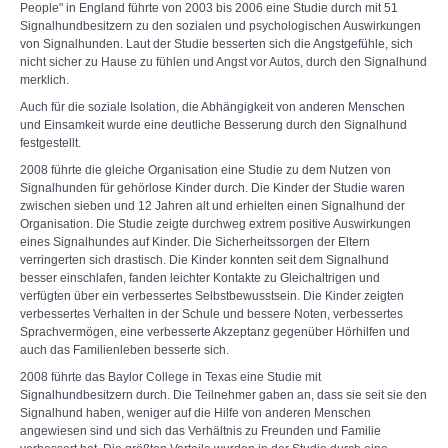
People" in England führte von 2003 bis 2006 eine Studie durch mit 51
Signalhundbesitzern zu den sozialen und psychologischen Auswirkungen
von Signalhunden. Laut der Studie besserten sich die Angstgefühle, sich
nicht sicher zu Hause zu fühlen und Angst vor Autos, durch den Signalhund
merklich.
Auch für die soziale Isolation, die Abhängigkeit von anderen Menschen
und Einsamkeit wurde eine deutliche Besserung durch den Signalhund
festgestellt.
2008 führte die gleiche Organisation eine Studie zu dem Nutzen von
Signalhunden für gehörlose Kinder durch. Die Kinder der Studie waren
zwischen sieben und 12 Jahren alt und erhielten einen Signalhund der
Organisation. Die Studie zeigte durchweg extrem positive Auswirkungen
eines Signalhundes auf Kinder. Die Sicherheitssorgen der Eltern
verringerten sich drastisch. Die Kinder konnten seit dem Signalhund
besser einschlafen, fanden leichter Kontakte zu Gleichaltrigen und
verfügten über ein verbessertes Selbstbewusstsein. Die Kinder zeigten
verbessertes Verhalten in der Schule und bessere Noten, verbessertes
Sprachvermögen, eine verbesserte Akzeptanz gegenüber Hörhilfen und
auch das Familienleben besserte sich.
2008 führte das Baylor College in Texas eine Studie mit
Signalhundbesitzern durch. Die Teilnehmer gaben an, dass sie seit sie den
Signalhund haben, weniger auf die Hilfe von anderen Menschen
angewiesen sind und sich das Verhältnis zu Freunden und Familie