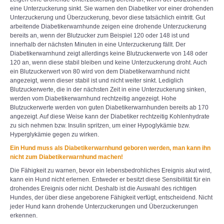
eine Unterzuckerung sinkt. Sie warnen den Diabetiker vor einer drohenden
Unterzuckerung und Überzuckerung, bevor diese tatsächlich eintritt. Gut
arbeitende Diabetikerwarnhunde zeigen eine drohende Unterzuckerung
bereits an, wenn der Blutzucker zum Beispiel 120 oder 148 ist und
innerhalb der nächsten Minuten in eine Unterzuckerung fällt. Der
Diabetikerwarnhund zeigt allerdings keine Blutzuckerwerte von 148 oder
120 an, wenn diese stabil bleiben und keine Unterzuckerung droht. Auch
ein Blutzuckerwert von 80 wird von dem Diabetikerwarnhund nicht
angezeigt, wenn dieser stabil ist und nicht weiter sinkt. Lediglich
Blutzuckerwerte, die in der nächsten Zeit in eine Unterzuckerung sinken,
werden vom Diabetikerwarnhund rechtzeitig angezeigt. Hohe
Blutzuckerwerte werden von guten Diabetikerwarnhunden bereits ab 170
angezeigt. Auf diese Weise kann der Diabetiker rechtzeitig Kohlenhydrate
zu sich nehmen bzw. Insulin spritzen, um einer Hypoglykämie bzw.
Hyperglykämie gegen zu wirken.
Ein Hund muss als Diabetikerwarnhund geboren werden, man kann ihn
nicht zum Diabetikerwarnhund machen!
Die Fähigkeit zu warnen, bevor ein lebensbedrohliches Ereignis akut wird,
kann ein Hund nicht erlernen. Entweder er besitzt diese Sensibilität für ein
drohendes Ereignis oder nicht. Deshalb ist die Auswahl des richtigen
Hundes, der über diese angeborene Fähigkeit verfügt, entscheidend. Nicht
jeder Hund kann drohende Unterzuckerungen und Überzuckerungen
erkennen.