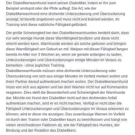
Der Diabetikerwarnhund warnt seinen Diabetiker, indem er ihn zum
Beispiel anstupst oder die Pfote auflegt. Die Art, wie der
Diabetikerwarnhund eine drohende Unterzuckerung und Überzuckerung
anzeigt, ist bereits angeboren und muss nicht erst trainiert werden. Im
Training wird diese natürliche Fähigkeit gefördert.
Die große Schwierigkeit bei den Diabetikerwarnhunden besteht darin, dass
nur sehr wenige Hunde diese Warnfähigkeit besitzen und diese nicht
erlernt werden kann. Warnhunde werden als solche geboren und bringen
diese Warnfähigkeit von Geburt an mit. Welpen mit dieser Fähigkeit fangen
bereits im Alter von 3 Wochen an, wenn sie gerade anfangen zu laufen,
Unterzuckerungen und Überzuckerungen einige Minuten im Voraus zu
bemerken - ohne jegliches Training.
Diabetikerwarnhunde müssen eine drohende Unterzuckerung oder
Überzuckerung von sich aus einige Minuten im Vorfeld merken wollen und
ihren Partner darauf aufmerksam machen wollen. Der Diabetikerwarnhund
muss von sich aus agieren und bei dem Warnen nicht nur auf Kommandos
reagieren. Dies stellt die Besonderheit und Schwierigkeit der Warnhunde
dar. Möchte ein Hund den Diabetiker nicht auf den drohenden Anfall
aufmerksam machen, wird er es nicht machen. Verfügt er nicht über die
Fähigkeit Unterzuckerungen und Überzuckerungen im Voraus erkennen zu
können, wird er diese nie anzeigen. Das zuverlässige Warnen im Vorfeld
ist durch den Trainer oder Diabetiker kaum zu beeinflussen und hängt von
vielen verschiedenen Faktoren ab, wie der Fähigkeit des Hundes, der
Bindung und der Reaktion des Diabetikers.