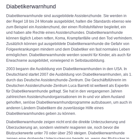
Diabetikerwarnhund
Diabetikerwarnhunde sind ausgebildete Assistenzhunde. Sie werden in
der Regel 18 bis 24 Monate ausgebildet, halten die Standards ebenso wie
zum Beispiel ein Assistenzhund, der einen Rollstuhlfahrer begleitet, ein
und haben alle Rechte eines Assistenzhundes. Diabetikerwarnhunde
können täglich Leben retten, Koma, Krampfanfälle und den Tod verhindern.
Zusätzlich können gut ausgebildete Diabetikerwarnhunde die Gefahr von
Folgeerkrankungen mindern und dem Diabetiker ein fast normales Leben
ermöglichen. Diabetikerwarnhunde werden sowohl für Kinder, als auch für
Erwachsene ausgebildet, vorwiegend in Selbstausbildung.
2003 begann die Ausbildung von Diabetikerwarnhunden in den USA. In
Deutschland startet 2007 die Ausbildung von Diabetikerwarnhunden, als 1.
durch das Deutsche Assistenzhunde-Zentrum. Die Geschäftsführerin im
Deutschen Assistenzhunde-Zentrum Luca Barrett ist weltweit als Expertin
für Diabetikerwarnhunde gefragt. Sie hat in den vergangenen Jahren
zahlreichen Assistenzhundorganisationen im In-und vor allem Ausland
geholfen, seriöse Diabetikerwarnhundprogramme aufzubauen, um auch in
anderen Ländern Diabetikern die zuverlässige Hilfe eines
Diabetikerwarnhundes geben zu können.
Diabetikerwarnhunde zeigen nicht erst die direkte Unterzuckerung und
Überzuckerung an, sondern vielmehr reagieren sie, noch bevor die
Blutzuckerwerte unter 70 oder über 250 steigen. Diabetikerwarnhunde
zeigen eine drohende Unterzuckerung bereits an, wenn der Blutzucker in