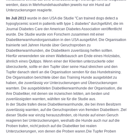
werden, dass in Mehrhundehaushalten jeweils nur ein Hund auf
Unterzuckerungen reagierte.
Im Juli 2013
wurde in den USA die Studie "Can trained dogs detect a
hypoglycemic scent in patients with type 1 diabetes" durchgeführt, die im
Journal Diabetes Care der American Diabetes Association veröffentlicht
wurde. Die Studie wurde von Forschern zusammen mit einer
Diabetikerwarnhundorganisation in den USA ausgeführt. Die Organisation
trainierte seit Jahren Hunde über Geruchsproben zu
Diabetikerwarnhunden, die Diabetikern zuverlässig helfen sollten.
Hierfür verwendeten sie einen Wattebausch am Ende eines Holzstabs,
ähnlich eines Qutipps. Wenn einer der Klienten unterzuckerte oder
überzuckerte, sollte er den Tupfer über seine Haut streichen und den
Tupfer danach steril an die Organisation senden für das Hundetraining.
Die Organisation berichtete über das Training Hunde ausgebildet zu
haben, die zuverlässig vor Unterzuckerungen und Überzuckerungen
warnten. Die ausgebildeten Diabetikerwarnhunde der Organisation, die
ihre Diabetiker, mit denen sie inzwischen lebten, am besten und
zuverlässigsten warnten, wählten sie für die Studie aus.
In der Studie trafen diese Diabetikerwarnhunde, die bei ihren Besitzern
zuverlässig warnten, auf die Geruchsproben von fremden Diabetikern. Ziel
dieser Studie war einzig herauszufinden, ob Hunde auf einen Geruch
reagieren bei Unterzuckerungen, weshalb die Hunde auch nur auf die
Proben trafen, nicht jedoch auf die Diabetiker bei realen
Unterzuckerungen, von denen die Proben waren.Die Tupfer Proben