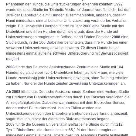
Phänomen der Hunde, die Unterzuckerungen erkennen konnten: 1992
wurde die erste Studie im "Diabetic Medicine" Journal veröffentlicht, bei der
38% der Diabetiker, die mit Hunden zusammenlebten, angaben, dass ihr
Hund mindestens einmal bei einer Unterzuckerung verändertes Verhalten
zeigte. Die Universität Liverpool führte im Jahr 2000 eine Studie mit drei
Diabetikern und ihren Hunden durch, die ergab, dass die Hunde auf
Unterzuckerungen reagierten. In Belfast, Irland führten Forscher
2008
eine
Studie durch, in der 106 Diabetiker berichteten, dass ihre Hunde bei einer
schweren Unterzuckerung anwesend waren. 72 dieser Hunde hatten
mindestens einmal auf eine schwere Unterzuckerung mit Bewusstlosigkeit
reagiert.
2008
führte das Deutsche Assistenzhunde-Zentrum eine Studie mit 104
Hunden durch, die bei Typ-1-Diabetikern leben, auf die Frage, wie viele
Hunde zuverlässig jede Unterzuckerung anzeigen, ohne Training erhalten
zu haben. Nur drei der Hunde zeigten zuverlässig Unterzuckerungen an.
Ab 2008
führte das Deutsche Assistenzhunde-Zentrum eine weitere Studie
zur Effizienz von Diabetikerwarnhunden durch. Die Forscher verglichen die
Anzeigefähigkeit des Diabetikerwarnhundes mit dem Blutzucker-Sensor,
der dauerhaft Blutzucker misst. In allen Fällen wurden alle
Unterzuckerungen von den Diabetikerwarnhunden zuverlässig angezeigt,
sogar Minuten, bevor der Alarm des Blutzuckersensors begann.
2009 führte die Queens Universität in Belfast eine Studie durch mit 212
Typ-1-Diabetikern, die Hunde hielten. 65,1 % der Hunde reagierten
mindestens einmal auf eine Unterzuckerung. Allerdings konnte festgestellt