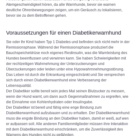
Atemgeschwindigkeit hören, da alle Warnhunde, bevor sie warnen
deutliche Ohrenbewegungen zeigen, um ein Geräusch zu lokalisieren,
bevor sie zu dem Betroffenen gehen.
Voraussetzungen für einen Diabetikerwarnhund
Sie oder Ihr Kind haben Typ 1 Diabetes und befinden sich nicht mehr in der
Remissionsphase. Während der Remissionsphase produziert die
Bauchspeicheldrüse noch eigenes Restinsulin, was die Warnleistung des
Hundes beeinflussen und verwirren kann. Sie haben Schwierigkeiten mit
der rechtzeitigen Wahrnehmung der Unterzuckerungen und
Überzuckerungen oder leiden unter eine Hypowahrnnehmungsstörung.
Das Leben ist durch die Erkrankung eingeschränkt und Sie versprechen
sich durch einen Diabetikerwarnhund eine Verbesserung der
Lebensqualität.
Der Diabetiker sollte bereit sein jedes Mal seinen Blutzucker zu messen,
wenn der Hund warnt, um dann auch Gegenmaßnahmen zu ergreifen, wie
die Einnahme von Kohlenhydraten oder Insulingabe.
Der Diabetiker ist bereit und fähig eine enge Bindung zum
Diabetikerwarnhund aufzubauen und zu erhalten. Der Diabetikerwarnhund
muss die engste Bindung an den Diabetiker haben, damit er weiß, auf wen
er aufpassen soll. Alle anderen Familienmitglieder müssen ihre Interaktion
mit dem Diabetikerwarnhund einschränken, um die Zuverlässigkeit des
Warnens des Hundes nicht zu gefährden.