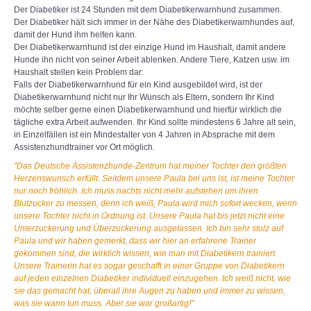
Der Diabetiker ist 24 Stunden mit dem Diabetikerwarnhund zusammen.
Der Diabetiker hält sich immer in der Nähe des Diabetikerwarnhundes auf,
damit der Hund ihm helfen kann.
Der Diabetikerwarnhund ist der einzige Hund im Haushalt, damit andere
Hunde ihn nicht von seiner Arbeit ablenken. Andere Tiere, Katzen usw. im
Haushalt stellen kein Problem dar.
Falls der Diabetikerwarnhund für ein Kind ausgebildet wird, ist der
Diabetikerwarnhund nicht nur Ihr Wunsch als Eltern, sondern Ihr Kind
möchte selber gerne einen Diabetikerwarnhund und hierfür wirklich die
tägliche extra Arbeit aufwenden. Ihr Kind sollte mindestens 6 Jahre alt sein,
in Einzelfällen ist ein Mindestalter von 4 Jahren in Absprache mit dem
Assistenzhundtrainer vor Ort möglich.
"Das Deutsche Assistenzhunde-Zentrum hat meiner Tochter den größten
Herzenswunsch erfüllt. Seitdem unsere Paula bei uns ist, ist meine Tochter
nur noch fröhlich. Ich muss nachts nicht mehr aufstehen um ihren
Blutzucker zu messen, denn ich weiß, Paula wird mich sofort wecken, wenn
unsere Tochter nicht in Ordnung ist. Unsere Paula hat bis jetzt nicht eine
Unterzuckerung und Überzuckerung ausgelassen. Ich bin sehr stolz auf
Paula und wir haben gemerkt, dass wir hier an erfahrene Trainer
gekommen sind, die wirklich wissen, wie man mit Diabetikern trainiert.
Unsere Trainerin hat es sogar geschafft in einer Gruppe von Diabetikern
auf jeden einzelnen Diabetiker individuell einzugehen. Ich weiß nicht, wie
sie das gemacht hat, überall ihre Augen zu haben und immer zu wissen,
was sie wann tun muss. Aber sie war großartig!"