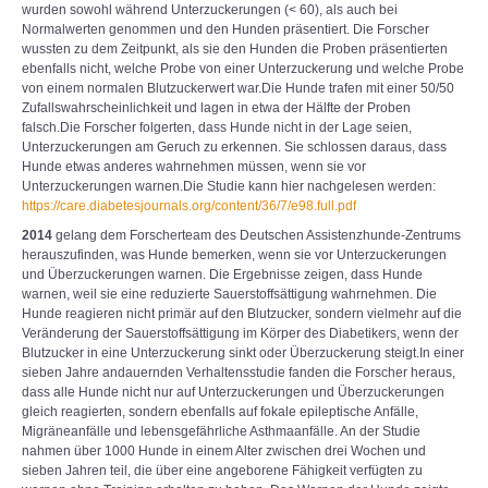
wurden sowohl während Unterzuckerungen (< 60), als auch bei
Normalwerten genommen und den Hunden präsentiert. Die Forscher
wussten zu dem Zeitpunkt, als sie den Hunden die Proben präsentierten
ebenfalls nicht, welche Probe von einer Unterzuckerung und welche Probe
von einem normalen Blutzuckerwert war.Die Hunde trafen mit einer 50/50
Zufallswahrscheinlichkeit und lagen in etwa der Hälfte der Proben
falsch.Die Forscher folgerten, dass Hunde nicht in der Lage seien,
Unterzuckerungen am Geruch zu erkennen. Sie schlossen daraus, dass
Hunde etwas anderes wahrnehmen müssen, wenn sie vor
Unterzuckerungen warnen.Die Studie kann hier nachgelesen werden:
https://care.diabetesjournals.org/content/36/7/e98.full.pdf
2014
gelang dem Forscherteam des Deutschen Assistenzhunde-Zentrums
herauszufinden, was Hunde bemerken, wenn sie vor Unterzuckerungen
und Überzuckerungen warnen. Die Ergebnisse zeigen, dass Hunde
warnen, weil sie eine reduzierte Sauerstoffsättigung wahrnehmen. Die
Hunde reagieren nicht primär auf den Blutzucker, sondern vielmehr auf die
Veränderung der Sauerstoffsättigung im Körper des Diabetikers, wenn der
Blutzucker in eine Unterzuckerung sinkt oder Überzuckerung steigt.In einer
sieben Jahre andauernden Verhaltensstudie fanden die Forscher heraus,
dass alle Hunde nicht nur auf Unterzuckerungen und Überzuckerungen
gleich reagierten, sondern ebenfalls auf fokale epileptische Anfälle,
Migräneanfälle und lebensgefährliche Asthmaanfälle. An der Studie
nahmen über 1000 Hunde in einem Alter zwischen drei Wochen und
sieben Jahren teil, die über eine angeborene Fähigkeit verfügten zu