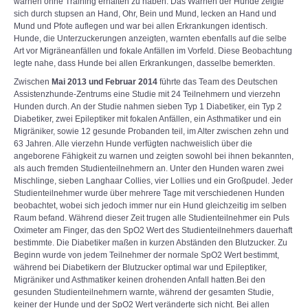
warnen ohne Training erhalten zu haben. Das Warnen der Hunde zeigte
sich durch stupsen an Hand, Ohr, Bein und Mund, lecken an Hand und
Mund und Pfote auflegen und war bei allen Erkrankungen identisch.
Hunde, die Unterzuckerungen anzeigten, warnten ebenfalls auf die selbe
Art vor Migräneanfällen und fokale Anfällen im Vorfeld. Diese Beobachtung
legte nahe, dass Hunde bei allen Erkrankungen, dasselbe bemerkten.
Zwischen
Mai 2013 und Februar 2014
führte das Team des Deutschen
Assistenzhunde-Zentrums eine Studie mit 24 Teilnehmern und vierzehn
Hunden durch. An der Studie nahmen sieben Typ 1 Diabetiker, ein Typ 2
Diabetiker, zwei Epileptiker mit fokalen Anfällen, ein Asthmatiker und ein
Migräniker, sowie 12 gesunde Probanden teil, im Alter zwischen zehn und
63 Jahren. Alle vierzehn Hunde verfügten nachweislich über die
angeborene Fähigkeit zu warnen und zeigten sowohl bei ihnen bekannten,
als auch fremden Studienteilnehmern an. Unter den Hunden waren zwei
Mischlinge, sieben Langhaar Collies, vier Lollies und ein Großpudel. Jeder
Studienteilnehmer wurde über mehrere Tage mit verschiedenen Hunden
beobachtet, wobei sich jedoch immer nur ein Hund gleichzeitig im selben
Raum befand. Während dieser Zeit trugen alle Studienteilnehmer ein Puls
Oximeter am Finger, das den SpO2 Wert des Studienteilnehmers dauerhaft
bestimmte. Die Diabetiker maßen in kurzen Abständen den Blutzucker. Zu
Beginn wurde von jedem Teilnehmer der normale SpO2 Wert bestimmt,
während bei Diabetikern der Blutzucker optimal war und Epileptiker,
Migräniker und Asthmatiker keinen drohenden Anfall hatten.Bei den
gesunden Studienteilnehmern warnte, während der gesamten Studie,
keiner der Hunde und der SpO2 Wert veränderte sich nicht. Bei allen