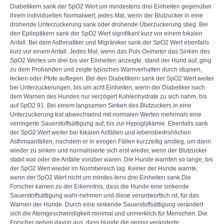
Diabetikern sank der SpO2 Wert um mindestens drei Einheiten gegenüber
ihrem individuellen Normalwert, jedes Mal, wenn der Blutzucker in eine
drohende Unterzuckerung sank oder drohende Überzuckerung stieg. Bei
den Epileptikern sank der SpO2 Wert signifikant kurz vor einem fokalen
Anfall. Bei dem Asthmatiker und Migräniker sank der SpO2 Wert ebenfalls
kurz vor einem Anfall. Jedes Mal, wenn das Puls Oximeter das Sinken des
SpO2 Wertes um drei bis vier Einheiten anzeigte, stand der Hund auf, ging
zu dem Probanden und zeigte typisches Warnverhalten durch stupsen,
lecken oder Pfote auflegen. Bei den Diabetikern sank der SpO2 Wert weiter
bei Unterzuckerungen, bis um acht Einheiten, wenn der Diabetiker nach
dem Warnen des Hundes nur verzögert Kohlenhydrate zu sich nahm, bis
auf SpO2 91. Bei einem langsamen Sinken des Blutzuckers in eine
Unterzuckerung trat abwechselnd mit normalen Werten mehrmals eine
verringerte Sauerstoffsättigung auf, bis zur Hypoglykämie. Ebenfalls sank
der SpO2 Wert weiter bei fokalen Anfällen und lebensbedrohlichen
Asthmaanfällen, nachdem er in einigen Fällen kurzzeitig anstieg, um dann
wieder zu sinken und normalisierte sich erst wieder, wenn der Blutzucker
stabil war oder die Anfälle vorüber waren. Die Hunde warnten so lange, bis
der SpO2 Wert wieder im Normbereich lag. Keiner der Hunde warnte,
wenn der SpO2 Wert nicht um mindes-tens drei Einheiten sank.Die
Forscher kamen zu der Erkenntnis, dass die Hunde eine sinkende
Sauerstoffsättigung wahr-nehmen und diese verantwortlich ist, für das
Warnen der Hunde. Durch eine sinkende Sauerstoffsättigung verändert
sich die Atemgeschwindigkeit minimal und unmerklich für Menschen. Die
Forscher gehen davon aus, dass Hunde die gering veränderte